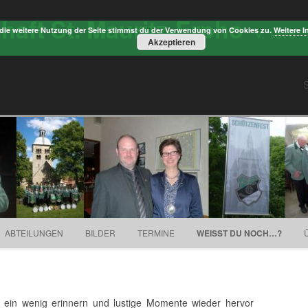
aft St. Mauritz-Erpho
v. 1876
die weitere Nutzung der Seite stimmst du der Verwendung von Cookies zu.
Weitere I
Akzeptieren
Springe zum Inhalt
ABTEILUNGEN
BILDER
TERMINE
WEISST DU NOCH…?
t ein wenig erinnern und lustige Momente wieder hervor