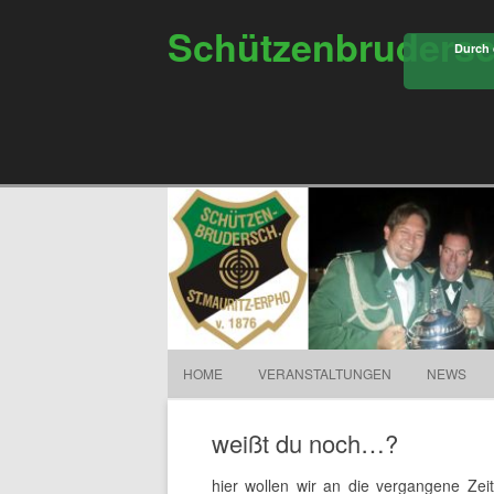
Schützenbrudersch
Durch 
HOME
VERANSTALTUNGEN
NEWS
weißt du noch…?
hier wollen wir an die vergangene Zei